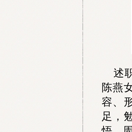
述
陈燕
容、
足，
悟，