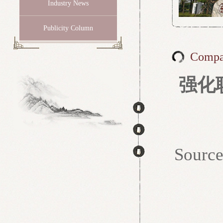
Industry News
Publicity Column
Compa
强化职
Sou