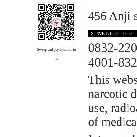
456 Anji s
SERVICE 8:30—17:30
0832-22
Sweep and pay attention to
4001-832
us
This webs
narcotic 
use, radio
of medical