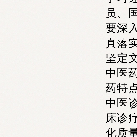
员、
要深
真落
坚定
中医
药特
中医
床诊
化质