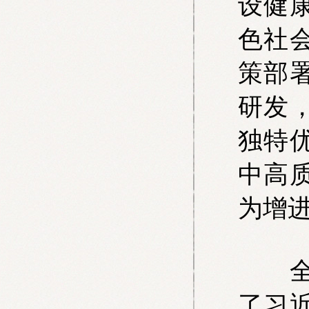
设健
色社
策部
研发
独特
中高
为增
全国
了习