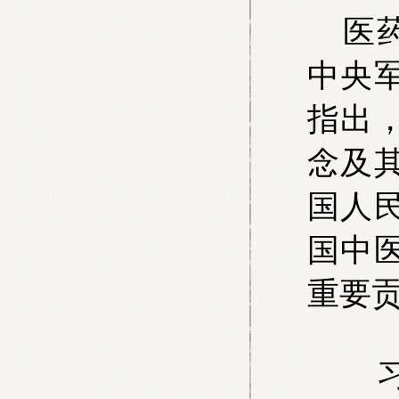
医药
中央
指出
念及
国人
国中
重要
习近