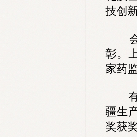
技创
会议
彰。
家药
有关
疆生
奖获