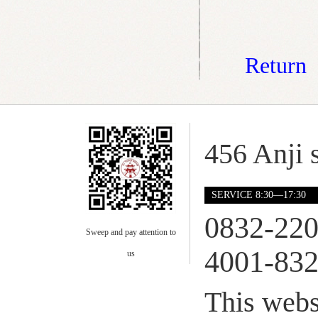
Return
456 Anji s
SERVICE 8:30—17:30
0832-22
Sweep and pay attention to
4001-832
us
This webs