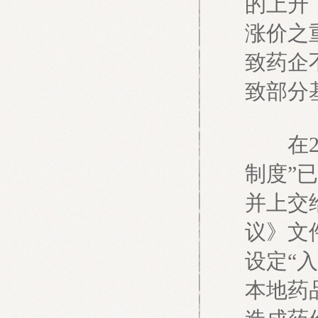
的上升
涨价之
致药企
致部分
在20
制度”
并上交
议》文
设定“
本地药