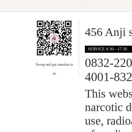
456 Anji s
SERVICE 8:30—17:30
0832-22
Sweep and pay attention to
4001-832
us
This webs
narcotic 
use, radio