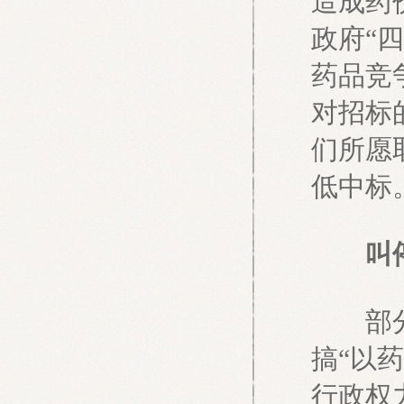
造成药
政府“
药品竞
对招标
们所愿
低中标
叫停
部分人
搞“以
行政权