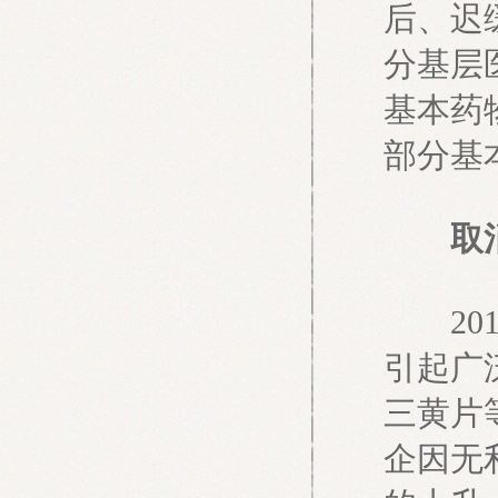
后、迟
分基层
基本药
部分基
取消
201
引起广
三黄片
企因无