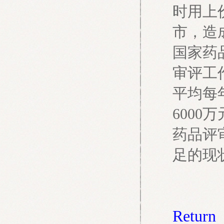
时用上
市，造
国家药
审评工
平均每
600
药品评
足的现
Return