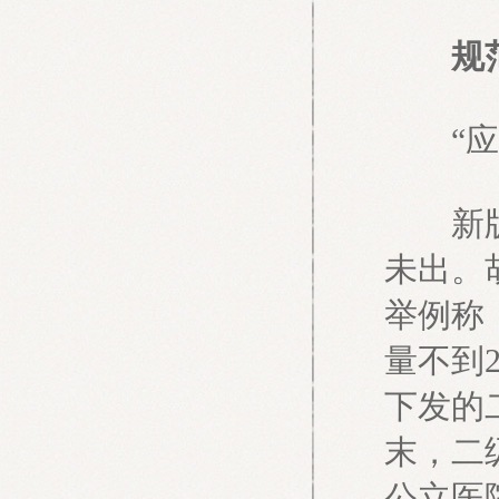
规范
“应尽
新版基
未出。
举例称
量不到
下发的
末，二
公立医