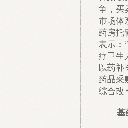
争，买
市场体
药房托
表示：
疗卫生
以药补
药品采
综合改
基药采