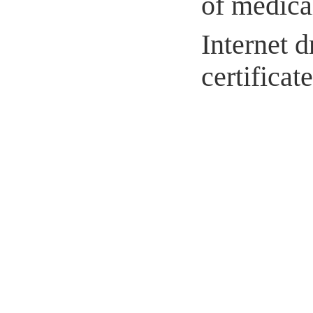
of medical
Internet d
certifica