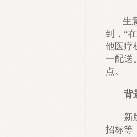
生
到，“
他医疗
一配送
点。
背
新版基
招标等