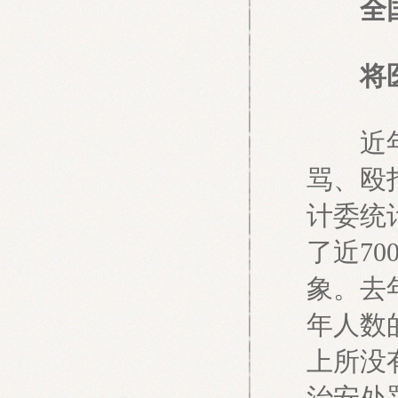
全国政
将医疗
近年来
骂、殴
计委统
了近7
象。去
年人数
上所没
治安处