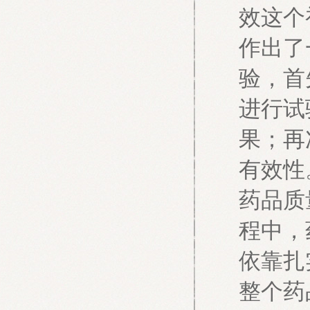
效这个
作出了
验，首
进行试
果；再
有效性
药品质
程中，
依靠扎
整个药