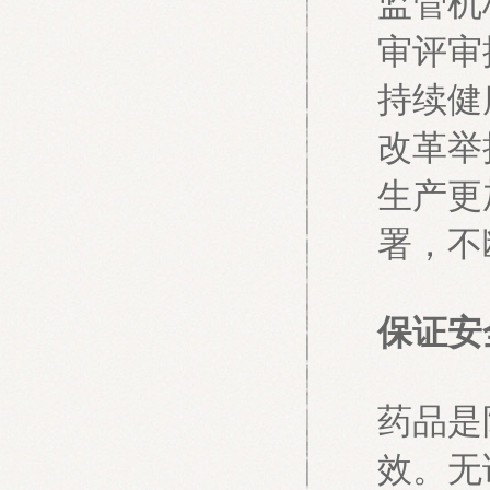
监管机
审评审
持续健
改革举
生产更
署，不
保证安
药品是
效。无