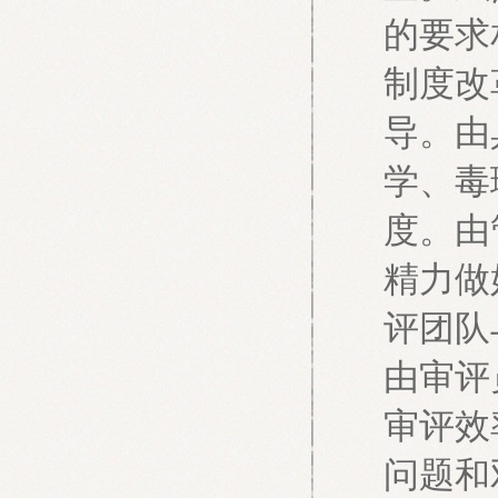
的要求
制度改
导。由
学、毒
度。由
精力做
评团队
由审评
审评效
问题和