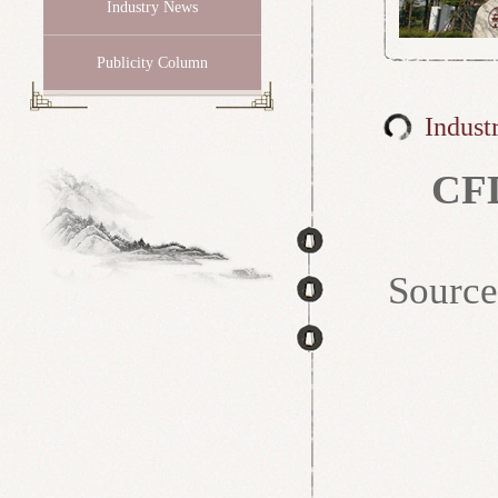
Industry News
Publicity Column
Indust
C
Sour