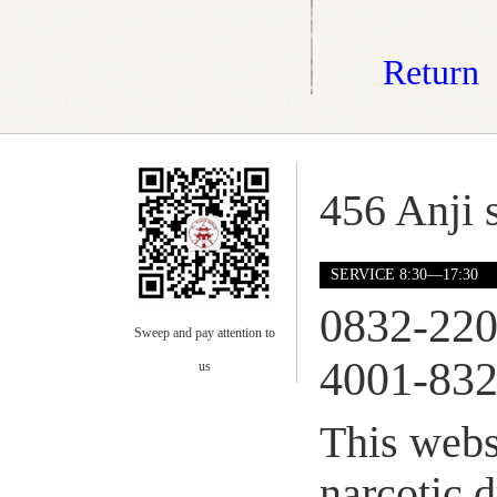
Return
456 Anji s
SERVICE 8:30—17:30
0832-22
Sweep and pay attention to
4001-832
us
This webs
narcotic 