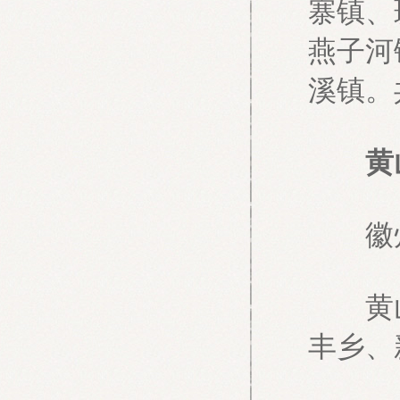
寨镇、
燕子河
溪镇。
黄山
徽州
黄山区
丰乡、