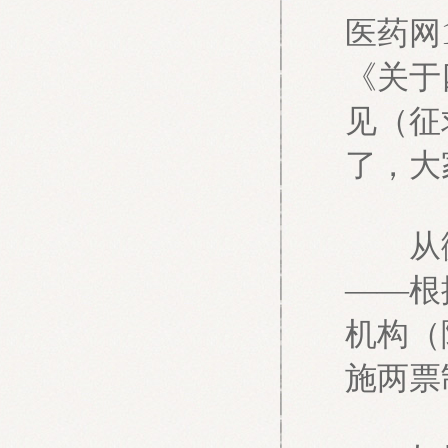
医药网
《关于
见（征
了，大
从微
——根
机构（
施两票