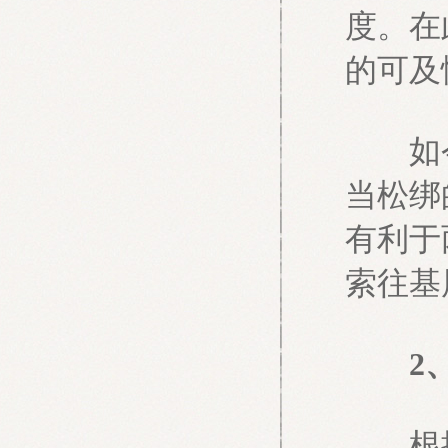
度。在
的可及
如今
当松绑
有利于
索往基
2
根据