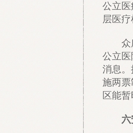
公立医
层医疗
众所周
公立医
消息。
施两票
区能暂
六安