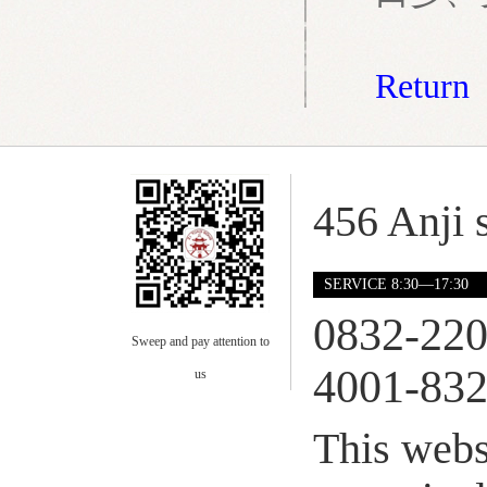
Return
456 Anji s
SERVICE 8:30—17:30
0832-22
Sweep and pay attention to
4001-832
us
This webs