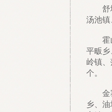
舒城
汤池镇
霍山
平畈乡
岭镇、
个。
金寨
乡、油