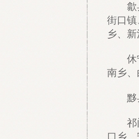
歙县（
街口镇
乡、新
休宁县
南乡、
黟县（
祁门县
口乡、